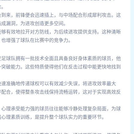
余。
会到来，前锋便会迅速插上，与中场配合形成犀利攻击。这
造成漏洞，为进攻创造更多空间。
能够有效地拉开对方防线，为后续进攻提供支持。这种清晰
，也增强了球队在比赛中的竞争力。
安足球队拥有一批技术全面且具备良好身体素质的球员，他
一突破能力。这些特质使得他们在反击过程中能更快地找到
快速准确地传递球权可以有效减少失误，将进攻效率最大
传配合，使得整条攻击线保持流畅运转，这对于实现高效反
，心理承受能力强的球员往往能够冷静处理复杂局面，为球
强心理素质训练，是提升整个球队实力的重要环节。