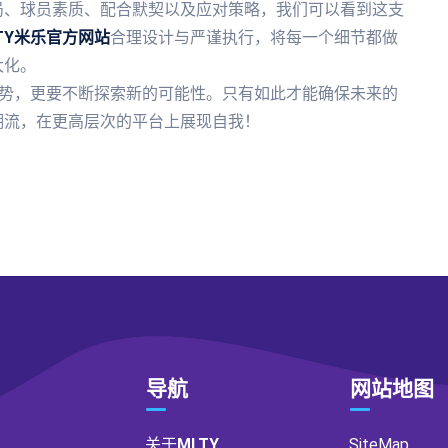
局、球员素质、配合默契以及应对策略，我们可以看到这支
TY米乐官方网站
合理设计与严谨执行，将每一个细节都做
大化。
优势，更要不断探索新的可能性。只有如此才能确保未来的
潮流，在更高层次的平台上展现自我！
导航
网站地图
关于
MLTY
SiteMap