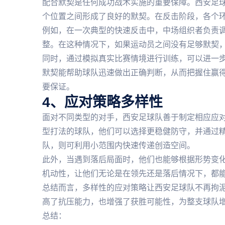
配合默契是任何成功战术实施的重要保障。西安足
个位置之间形成了良好的默契。在反击阶段，各个
例如，在一次典型的快速反击中，中场组织者负责
整。在这种情况下，如果运动员之间没有足够默契
同时，通过模拟真实比赛情境进行训练，可以进一
默契能帮助球队迅速做出正确判断，从而把握住赢
要保证。
4、应对策略多样性
面对不同类型的对手，西安足球队善于制定相应应
型打法的球队，他们可以选择更稳健防守，并通过
队，则可利用小范围内快速传递创造空间。
此外，当遇到落后局面时，他们也能够根据形势变
机动性，让他们无论是在领先还是落后情况下，都
总结而言，多样性的应对策略让西安足球队不再拘
高了抗压能力，也增强了获胜可能性，为整支球队
总结：