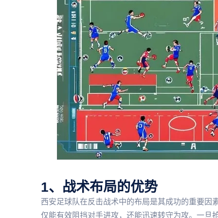
1、战术布局的优势
西安足球队在反击战术中的布局是其成功的重要因
仅能有效阻挡对手进攻，还能迅速转守为攻。一旦