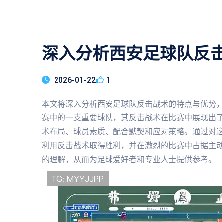
深入分析西安足球队反
2026-01-22
1
本文将深入分析西安足球队反击战术的特点与优势
赛中的一支重要球队，其反击战术在比赛中展现出
术布局、球员素质、配合默契和应对策略。通过对
利用反击战术取得胜利，并在激烈的比赛中占据主
的理解，从而为足球爱好者和专业人士提供参考。