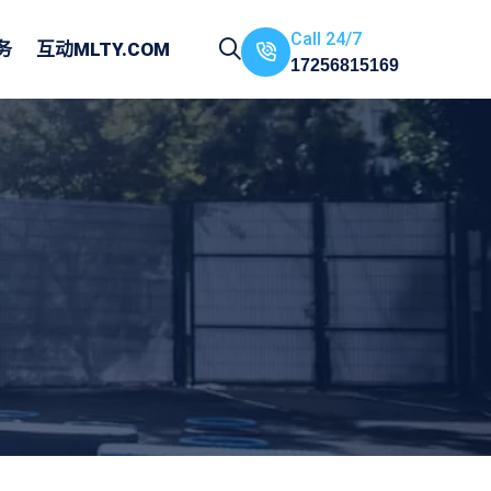
Call 24/7
务
互动
MLTY.COM
17256815169