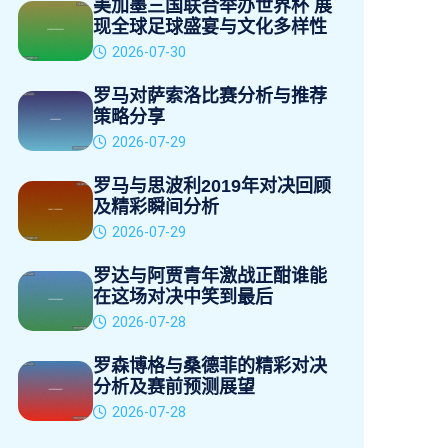
美加墨三国联合举办世界杯 展
现全球足球盛宴与文化多样性
2026-07-30
罗马对萨索洛比赛分析与推荐
策略分享
2026-07-29
罗马与思波利2019年对决回顾
及精彩瞬间分析
2026-07-29
罗达与阿贾青年激战正酣谁能
在这场对决中笑到最后
2026-07-28
罗森博格与桑德菲的精彩对决
分析及赛前预测展望
2026-07-28