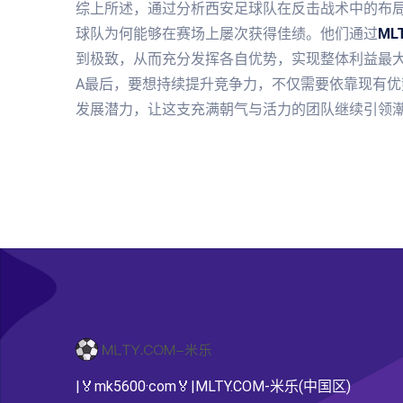
综上所述，通过分析西安足球队在反击战术中的布
球队为何能够在赛场上屡次获得佳绩。他们通过
ML
到极致，从而充分发挥各自优势，实现整体利益最
A最后，要想持续提升竞争力，不仅需要依靠现有
发展潜力，让这支充满朝气与活力的团队继续引领
|🏅mk5600·com🏅|MLTY.COM-米乐(中国区)